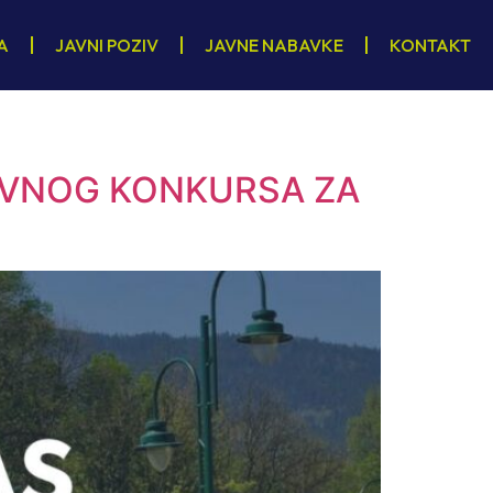
A
JAVNI POZIV
JAVNE NABAVKE
KONTAKT
AVNOG KONKURSA ZA