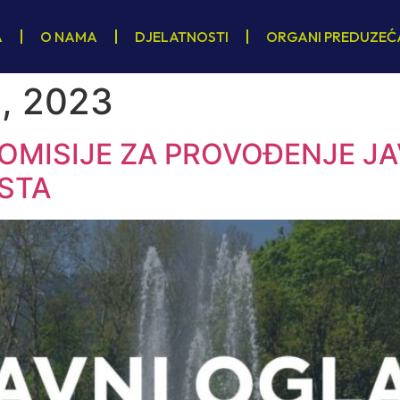
A
O NAMA
DJELATNOSTI
ORGANI PREDUZEĆ
, 2023
KOMISIJE ZA PROVOĐENJE J
STA