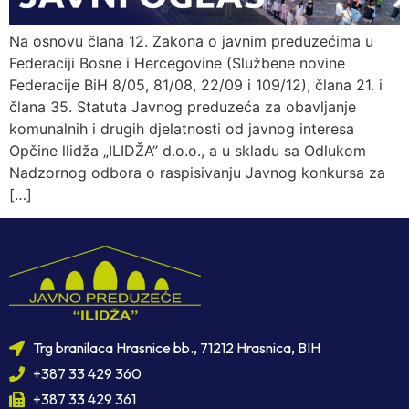
Na osnovu člana 12. Zakona o javnim preduzećima u
Federaciji Bosne i Hercegovine (Službene novine
Federacije BiH 8/05, 81/08, 22/09 i 109/12), člana 21. i
člana 35. Statuta Javnog preduzeća za obavljanje
komunalnih i drugih djelatnosti od javnog interesa
Opčine llidža „ILIDŽA” d.o.o., a u skladu sa Odlukom
Nadzornog odbora o raspisivanju Javnog konkursa za
[…]
Trg branilaca Hrasnice bb., 71212 Hrasnica, BIH
+387 33 429 360
+387 33 429 361