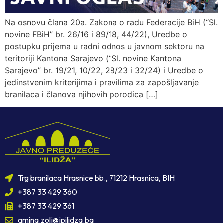
Na osnovu člana 20a. Zakona o radu Federacije BiH (“Sl.
novine FBiH” br. 26/16 i 89/18, 44/22), Uredbe o
postupku prijema u radni odnos u javnom sektoru na
teritoriji Kantona Sarajevo (“Sl. novine Kantona
Sarajevo” br. 19/21, 10/22, 28/23 i 32/24) i Uredbe o
jedinstvenim kriterijima i pravilima za zapošljavanje
branilaca i članova njihovih porodica […]
Trg branilaca Hrasnice bb., 71212 Hrasnica, BIH
+387 33 429 360
+387 33 429 361
amina.zolj@jpilidza.ba