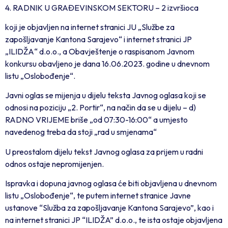
4. RADNIK U GRAĐEVINSKOM SEKTORU – 2 izvršioca
koji je objavljen na internet stranici JU „Službe za
zapošljavanje Kantona Sarajevo“ i internet stranici JP
„ILIDŽA“ d.o.o., a Obavještenje o raspisanom Javnom
konkursu obavljeno je dana 16.06.2023. godine u dnevnom
listu „Oslobođenje“.
Javni oglas se mijenja u dijelu teksta Javnog oglasa koji se
odnosi na poziciju „2. Portir“, na način da se u dijelu – d)
RADNO VRIJEME briše „od 07:30-16:00“ a umjesto
navedenog treba da stoji „rad u smjenama“
U preostalom dijelu tekst Javnog oglasa za prijem u radni
odnos ostaje nepromijenjen.
Ispravka i dopuna javnog oglasa će biti objavljena u dnevnom
listu „Oslobođenje“, te putem internet stranice Javne
ustanove “Služba za zapošljavanje Kantona Sarajevo”, kao i
na internet stranici JP “ILIDŽA” d.o.o., te ista ostaje objavljena