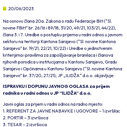
20/06/2023
Na osnovu člana 20a. Zakona o radu Federacije BiH (“Sl.
novine FBiH” br. 26/16 i 89/18, 31/20, 49/21, 103/21, 44/22),
člana 3. i 7. Uredbe o postupku prijema u radni odnos u javnom
sektoru na teritoriji Kantona Sarajevo (“Sl. novine Kantona
Sarajevo” br. 19/21, 22/21, 10/22) i Uredbe o jedinstvenim
kriterijima i pravilima za zapošljavanje branilaca i članova
njihovih porodica u institucijama u Kantonu Sarajevo, Gradu
Sarajevo i Općinama u Kantonu Sarajevo (“Sl. novine Kantona
Sarajevo” br. 37/20, 27/21), JP „ILIDŽA“ d.o.o. objavljuje:
ISPRAVKU I DOPUNU JAVNOG OGLASA za prijem
radnika u radni odnos u JP “ILIDŽA” d.o.o.
Javni oglas za prijem u radni odnos na radno mjesto:
1. REFERENT ZA JAVNE NABAVKE I UGOVORE – 1 izvršilac
2. PORTIR – 3 izvršioca
3. TESAR – 2 izvršioca