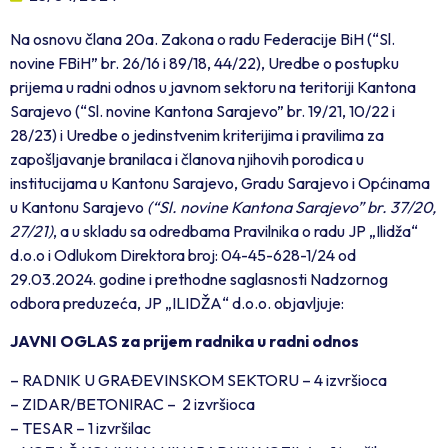
Na osnovu člana 20a. Zakona o radu Federacije BiH (“Sl.
novine FBiH” br. 26/16 i 89/18, 44/22), Uredbe o postupku
prijema u radni odnos u javnom sektoru na teritoriji Kantona
Sarajevo (“Sl. novine Kantona Sarajevo” br. 19/21, 10/22 i
28/23) i Uredbe o jedinstvenim kriterijima i pravilima za
zapošljavanje branilaca i članova njihovih porodica u
institucijama u Kantonu Sarajevo, Gradu Sarajevo i Općinama
u Kantonu Sarajevo
(“Sl. novine Kantona Sarajevo” br. 37/20,
27/21)
, a u skladu sa odredbama Pravilnika o radu JP „Ilidža“
d.o.o i Odlukom Direktora broj: 04-45-628-1/24 od
29.03.2024. godine i prethodne saglasnosti Nadzornog
odbora preduzeća, JP „ILIDŽA“ d.o.o. objavljuje:
JAVNI OGLAS
za prijem radnika u radni odnos
– RADNIK U GRAĐEVINSKOM SEKTORU – 4 izvršioca
– ZIDAR/BETONIRAC – 2 izvršioca
– TESAR – 1 izvršilac