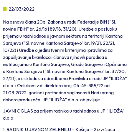
22/03/2022
Na osnovu člana 20a. Zakona u radu Federacije BiH (“Sl.
novine FBiH” br. 26/16 i 89/18, 31/20), Uredbe o postupku
prijema u radni odnos u javnom sektoru na teritoriji Kantona
Sarajevo (“Sl. novine Kantona Sarajevo” br. 19/21, 22/21,
10/22) i Uredbe o jedinstvenim kriterijima i pravilima za
zapošljavanje branilaca i članova njihovih porodica u
institucijama u Kantonu Sarajevo, Gradu Sarajevo i Općinama
u Kantonu Sarajevu (“Sl. novine Kantona Sarajevo” br. 37/20,
27/21), a u skladu sa odredbama Pravilnika o radu JP “ILIDŽA”
d.o.o. i Odlukom v.d. direktora broj: 04-45-385/22 od
21.03.2022. godine i prethodno saglasnosti Nadzornog
dobora preduzeća, JP “ILIDŽA” d.o.o. objavljuje
JAVNI OGLAS za prijem radnika u radni odnos u JP “ILIDŽA”
d.o.o.
1. RADNIK U JAVNOM ZELENILU – Košnja – 2 izvršioca