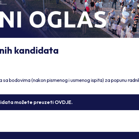
šnih kandidata
ta sa bodovima (nakon pismenog i usmenog ispita) za popunu radni
ndidata možete preuzeti OVDJE.