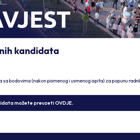
šnih kandidata
ta sa bodovima (nakon pismenog i usmenog ispita) za popunu radni
ndidata možete preuzeti OVDJE.