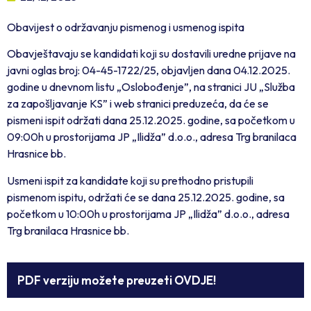
Obavijest o održavanju pismenog i usmenog ispita
Obavještavaju se kandidati koji su dostavili uredne prijave na
javni oglas broj: 04-45-1722/25, objavljen dana 04.12.2025.
godine u dnevnom listu „Oslobođenje”, na stranici JU „Služba
za zapošljavanje KS” i web stranici preduzeća, da će se
pismeni ispit održati dana 25.12.2025. godine, sa početkom u
09:00h u prostorijama JP „Ilidža” d.o.o., adresa Trg branilaca
Hrasnice bb.
Usmeni ispit za kandidate koji su prethodno pristupili
pismenom ispitu, održati će se dana 25.12.2025. godine, sa
početkom u 10:00h u prostorijama JP „Ilidža” d.o.o., adresa
Trg branilaca Hrasnice bb.
PDF verziju možete preuzeti OVDJE!