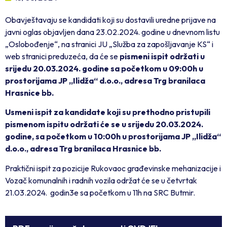
Obavještavaju se kandidati koji su dostavili uredne prijave na
javni oglas objavljen dana 23.02.2024. godine u dnevnom listu
„Oslobođenje“, na stranici JU „Služba za zapošljavanje KS“ i
web stranici preduzeća, da će se
pismeni ispit održati u
srijedu 20.03.2024. godine sa početkom u 09:00h u
prostorijama JP „Ilidža“ d.o.o., adresa Trg branilaca
Hrasnice bb.
Usmeni ispit za kandidate koji su prethodno pristupili
pismenom ispitu održati će se u srijedu 20.03.2024.
godine, sa početkom u 10:00h u prostorijama JP „Ilidža“
d.o.o., adresa Trg branilaca Hrasnice bb.
Praktični ispit za pozicije Rukovaoc građevinske mehanizacije i
Vozač komunalnih i radnih vozila održat će se u četvrtak
21.03.2024. godin3e sa početkom u 11h na SRC Butmir.