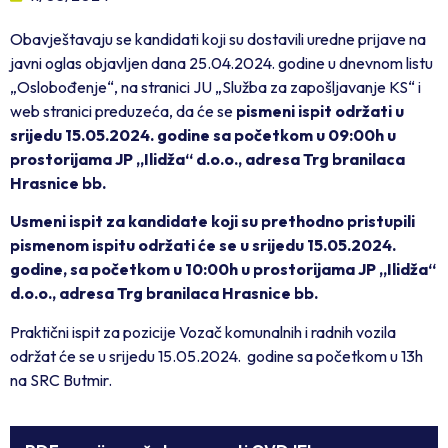
Obavještavaju se kandidati koji su dostavili uredne prijave na
javni oglas objavljen dana 25.04.2024. godine u dnevnom listu
„Oslobođenje“, na stranici JU „Služba za zapošljavanje KS“ i
web stranici preduzeća, da će se
pismeni ispit održati u
srijedu 15.05.2024. godine sa početkom u 09:00h u
prostorijama JP „Ilidža“ d.o.o., adresa Trg branilaca
Hrasnice bb.
Usmeni ispit za kandidate koji su prethodno pristupili
pismenom ispitu održati će se u srijedu 15.05.2024.
godine, sa početkom u 10:00h u prostorijama JP „Ilidža“
d.o.o., adresa Trg branilaca Hrasnice bb.
Praktični ispit za pozicije Vozač komunalnih i radnih vozila
održat će se u srijedu 15.05.2024. godine sa početkom u 13h
na SRC Butmir.