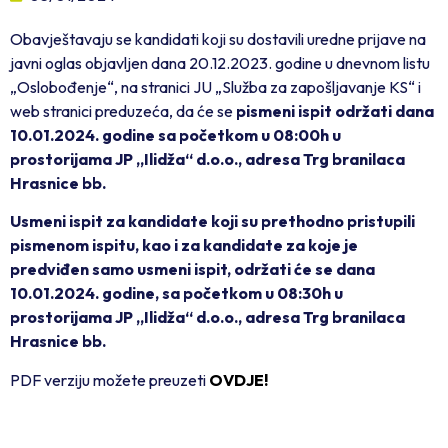
Obavještavaju se kandidati koji su dostavili uredne prijave na
javni oglas objavljen dana 20.12.2023. godine u dnevnom listu
„Oslobođenje“, na stranici JU „Služba za zapošljavanje KS“ i
web stranici preduzeća, da će se
pismeni ispit održati dana
10.01.2024. godine sa početkom u 08:00h u
prostorijama JP „Ilidža“ d.o.o., adresa Trg branilaca
Hrasnice bb.
Usmeni ispit za kandidate koji su prethodno pristupili
pismenom ispitu, kao i za kandidate za koje je
predviđen samo usmeni ispit, održati će se dana
10.01.2024. godine, sa početkom u 08:30h u
prostorijama JP „Ilidža“ d.o.o., adresa Trg branilaca
Hrasnice bb.
PDF verziju možete preuzeti
OVDJE!