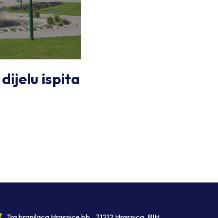
ijelu ispita
Trg branilaca Hrasnice bb., 71212 Hrasnica, BIH