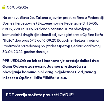
06/05/2024
Na osnovu člana 26. Zakona o javnim preduzećima u Federaciji
Bosne i Hercegovine (Službene novine Federacije BiH 8/05,
81/08, 22/09 i 109/12) člana 5 Statuta JP za obavljanje
komunalnih i drugih djelatnosti od javnog interesa Općine Ilidža
“Ilidža” doo broj: 6/15 od 16.09.2015. godine Nadzorni odmor
Preduzeća na redovnoj 35.(tridesetpetoj) sjedinici održavnoj
30.04.2024. godine donio je:
PPRIJEDLOG za izbor i imenovanje predsjednika i dva
člana Odbora za reviziju Javnog preduzeća za
obavljanje komunalnih i drugih djelatnosti od javnog
interesa Općine Ilidža “Ilidža” d.o.o.
PDF verziju možete preuzeti OVDJE!