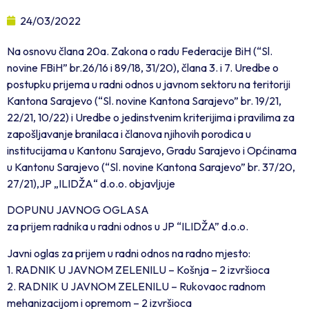
24/03/2022
Na osnovu člana 20a. Zakona o radu Federacije BiH (“Sl.
novine FBiH” br.26/16 i 89/18, 31/20), člana 3. i 7. Uredbe o
postupku prijema u radni odnos u javnom sektoru na teritoriji
Kantona Sarajevo (“Sl. novine Kantona Sarajevo” br. 19/21,
22/21, 10/22) i Uredbe o jedinstvenim kriterijima i pravilima za
zapošljavanje branilaca i članova njihovih porodica u
institucijama u Kantonu Sarajevo, Gradu Sarajevo i Općinama
u Kantonu Sarajevo (“Sl. novine Kantona Sarajevo” br. 37/20,
27/21),JP „ILIDŽA“ d.o.o. objavljuje
DOPUNU JAVNOG OGLASA
za prijem radnika u radni odnos u JP “ILIDŽA” d.o.o.
Javni oglas za prijem u radni odnos na radno mjesto:
1. RADNIK U JAVNOM ZELENILU – Košnja – 2 izvršioca
2. RADNIK U JAVNOM ZELENILU – Rukovaoc radnom
mehanizacijom i opremom – 2 izvršioca