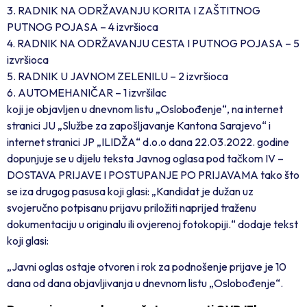
3. RADNIK NA ODRŽAVANJU KORITA I ZAŠTITNOG
PUTNOG POJASA – 4 izvršioca
4. RADNIK NA ODRŽAVANJU CESTA I PUTNOG POJASA – 5
izvršioca
5. RADNIK U JAVNOM ZELENILU – 2 izvršioca
6. AUTOMEHANIČAR – 1 izvršilac
koji je objavljen u dnevnom listu „Oslobođenje“, na internet
stranici JU „Službe za zapošljavanje Kantona Sarajevo“ i
internet stranici JP „ILIDŽA“ d.o.o dana 22.03.2022. godine
dopunjuje se u dijelu teksta Javnog oglasa pod tačkom IV –
DOSTAVA PRIJAVE I POSTUPANJE PO PRIJAVAMA tako što
se iza drugog pasusa koji glasi: „Kandidat je dužan uz
svojeručno potpisanu prijavu priložiti naprijed traženu
dokumentaciju u originalu ili ovjerenoj fotokopiji.“ dodaje tekst
koji glasi:
„Javni oglas ostaje otvoren i rok za podnošenje prijave je 10
dana od dana objavljivanja u dnevnom listu „Oslobođenje“.