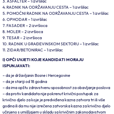
3. ASFALTER – 1 izvršilac
4. RADNIK NA ODRŽAVANJU CESTA – 1 izvršilac
5. POMOĆNI RADNIK NA ODRŽAVANJU CESTA – 1 izvršilac
6. OPHODAR – 1 izvršilac
7. FASADER – 2 izvršioca
8. MOLER – 2 izvršioca
9. TESAR – 2 izvršioca
10. RADNIK U GRAĐEVINSKOM SEKTORU – 1 izvršilac
11. ZIDAR/BETONIRAC – 1 izvršilac
I) OPĆI UVJETI KOJE KANDIDATI MORAJU
ISPUNJAVATI:
– da je državljanin Bosne i Hercegovine
– da je stariji od 18 godina
– da ima opštu zdravstvenu sposobnost za obavljanje poslova
– da protiv kandidata nije pokrenut krivični postupak za
krivično djelo za koje je predviđena kazna zatvora tri ili više
godina ili da mu nije izrečena zatvorska kazna za krivično djelo
učinjeno s umišljajem u skladu sa krivičnim zakonodavstvom