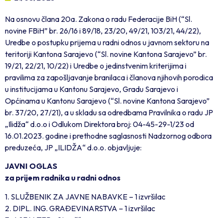
Na osnovu člana 20a. Zakona o radu Federacije BiH (“Sl.
novine FBiH” br. 26/16 i 89/18, 23/20, 49/21, 103/21, 44/22),
Uredbe o postupku prijema u radni odnos u javnom sektoru na
teritoriji Kantona Sarajevo (“Sl. novine Kantona Sarajevo” br.
19/21, 22/21, 10/22) i Uredbe o jedinstvenim kriterijima i
pravilima za zapošljavanje branilaca i članova njihovih porodica
u institucijama u Kantonu Sarajevo, Gradu Sarajevo i
Općinama u Kantonu Sarajevo (“Sl. novine Kantona Sarajevo”
br. 37/20, 27/21), a u skladu sa odredbama Pravilnika o radu JP
„Ilidža“ d.o.o i Odlukom Direktora broj: 04-45-29-1/23 od
16.01.2023. godine i prethodne saglasnosti Nadzornog odbora
preduzeća, JP „ILIDŽA“ d.o.o. objavljuje:
JAVNI OGLAS
za prijem radnika u radni odnos
1. SLUŽBENIK ZA JAVNE NABAVKE – 1 izvršilac
2. DIPL. ING. GRAĐEVINARSTVA – 1 izvršilac