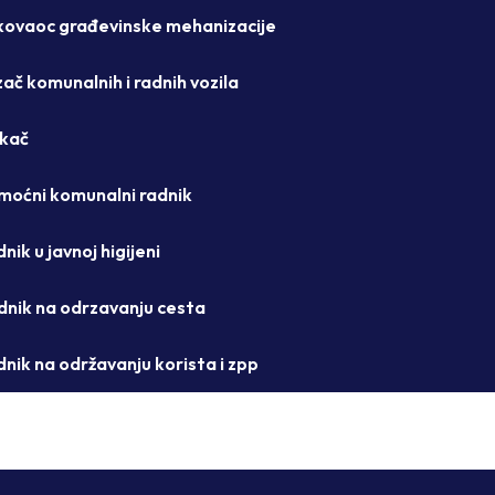
Rukovaoc građevinske mehanizacije
ozač komunalnih i radnih vozila
ekač
Pomoćni komunalni radnik
dnik u javnoj higijeni
adnik na odrzavanju cesta
adnik na održavanju korista i zpp