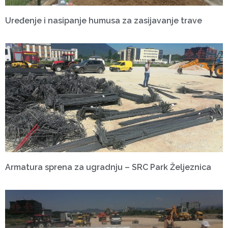
Uređenje i nasipanje humusa za zasijavanje trave
Armatura sprena za ugradnju – SRC Park Željeznica