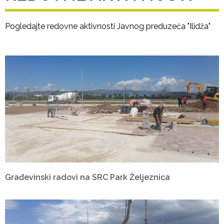
Pogledajte redovne aktivnosti Javnog preduzeća "Ilidža"
Građevinski radovi na SRC Park Željeznica